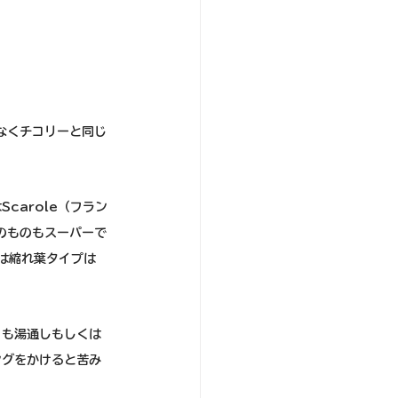
はなくチコリーと同じ
carole（フラン
葉のものもスーパーで
では縮れ葉タイプは
りも湯通しもしくは
ングをかけると苦み