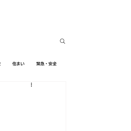
校
住まい
緊急・安全
ランス語講座
留学生日記