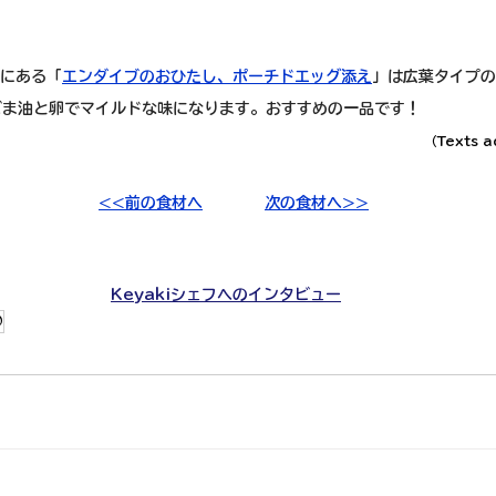
にある
「
エンダイブのおひたし、ポーチドエッグ添え
」
は広葉タイプの
ごま油と卵でマイルドな味になります。おすすめの一品です！
（Texts a
<<前の食材へ
次の食材へ>>
Keyakiシェフへのインタビュー
の