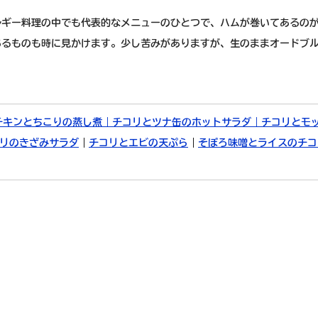
ルギー料理の中でも代表的なメニューのひとつで、ハムが巻いてあるの
あるものも時に見かけます。少し苦みがありますが、生のままオードブ
チキンとちこりの蒸し煮｜
チコリとツナ缶のホットサラダ｜
チコリとモ
リのきざみサラダ
｜
チコリとエビの天ぷら
｜
そぼろ味噌とライスのチコ