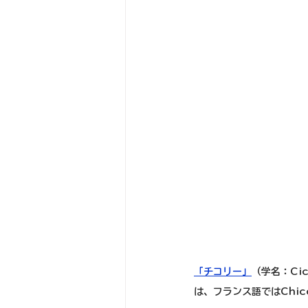
「チコリー」
（学名：Ci
は、フランス語ではChic