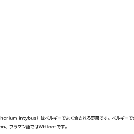
chorium intybus）はベルギーでよく食される野菜です。ベルギー
on、フラマン語ではWitloofです。