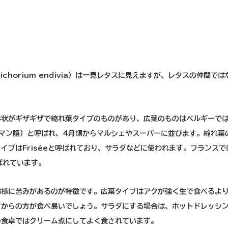
ichorium endivia）は一見レタスに見えますが、レタスの仲間で
状がギザギザで縮れ葉タイプのものがあり、広葉のものはベルギーではS
（フラマン語）と呼ばれ、4月頃からマルシェやスーパーに並びます。縮れ
イプはFriséeと呼ばれており、サラダなどに使われます。フランス
と呼ばれています。
同様に苦みがあるのが特徴です。広葉タイプはアクが強く生で食べるよ
てからの方が食べ易いでしょう。サラダにする場合は、ホットドレッシ
の食卓ではクリーム煮にしてよく食されています。