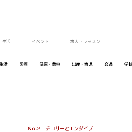
生活
イベント
求人・レッスン
生活
医療
健康・美容
出産・育児
交通
学
ショッピング
イベント
広告記事
プロに聞く
フ
No.2　チコリーとエンダイブ