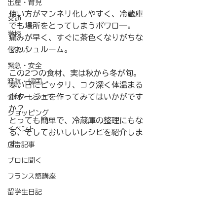
出産・育児
使い方がマンネリ化しやすく、冷蔵庫
交通
でも場所をとってしまうポワロ―。
学校
痛みが早く、すぐに茶色くなりがちな
マッシュルーム。
住まい
緊急・安全
この2つの食材、実は秋から冬が旬。
渡航・帰国
寒い日にピッタリ、コク深く体温まる
ポタージュを作ってみてはいかがです
食材・レシピ
か？
ショッピング
とっても簡単で、冷蔵庫の整理にもな
イベント
る、そしておいしいレシピを紹介しま
す。
広告記事
プロに聞く
フランス語講座
留学生日記