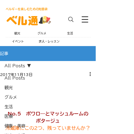
ベルギーを楽しむための知恵袋
観光
グルメ
生活
イベント
求人・レッスン
記事
All Posts
2017年11月13日
All Posts
観光
グルメ
生活
No.5　ポワロ―とマッシュルームの
医療
ポタージュ
健康・美容
冷蔵庫にこの2つ、残っていませんか？