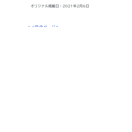
オリジナル掲載日：2021年2月6日
＜＜前のページへ
ベルギー料理
レシピ
チコリグラタン
生活
食材・レシピ
グルメ
すべて表示
最新記事