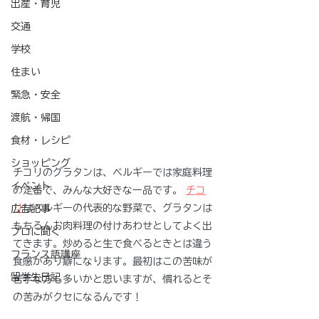
出産・育児
交通
学校
住まい
緊急・安全
渡航・帰国
食材・レシピ
ショッピング
チコリのグラタンは、ベルギーでは家庭料理
イベント
の定番で、みんな大好きな一品です。 
チコ
リ
はベルギーの代表的な野菜で、グラタンは
広告記事
もちろんお肉料理の付けあわせとしてよく出
プロに聞く
てきます。炒めると生で食べるときとは違う
フランス語講座
食感があり癖になります。最初はこの苦味が
留学生日記
苦手な方も多いかと思いますが、慣れるとそ
の苦みがクセになるんです！