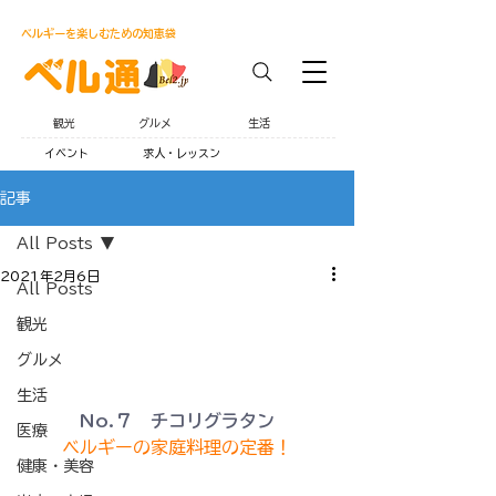
ベルギーを楽しむための知恵袋
観光
グルメ
生活
イベント
求人・レッスン
記事
All Posts
2021年2月6日
All Posts
観光
グルメ
生活
No.７　チコリグラタン
医療
ベルギーの家庭料理の定番！
健康・美容