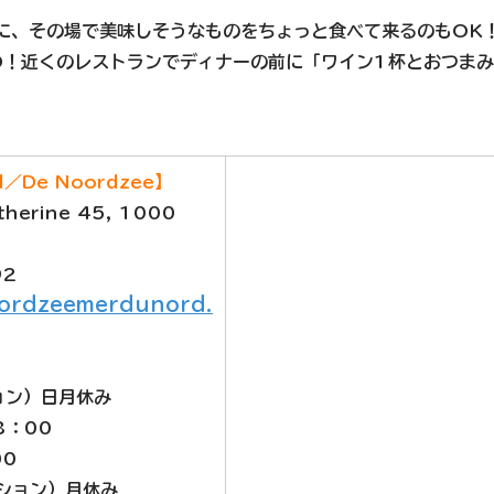
に、その場で美味しそうなものをちょっと食べて来るのもOK
D！近くのレストランでディナーの前に「ワイン1杯とおつま
rd／De Noordzee】
therine 45, 1000 
92
oordzeemerdunord.
ョン）日月休み
8：00
00
クション）月休み