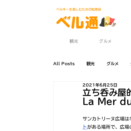
ベルギーを楽しむための知恵袋
観光
グルメ
All Posts
観光
グルメ
2021年6月25日
渡航・帰国
食材・レシピ
立ち呑み屋
La Mer d
サンカトリーヌ広場は
ト
がある場所で、広場