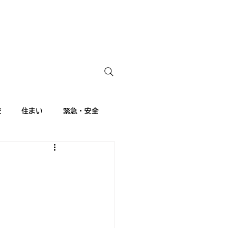
校
住まい
緊急・安全
ランス語講座
留学生日記