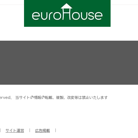
No. 10 ムール貝
（Moule）
ghts reserved． 当サイトの情報の転載、複製、改変等は禁止いたします
｜
サイト運営
｜
広告掲載
｜