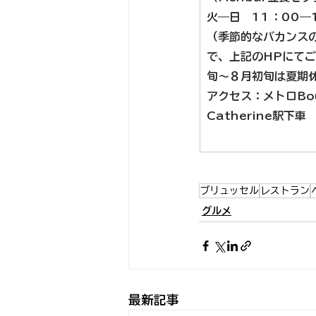
火―日　11：00―
（季節的なバカンス
で、上記のHPにて
旬～８月初旬は夏期
アクセス
：メトロBou
Catherine駅下車
ブリュッセル
レストラン
グルメ
最新記事