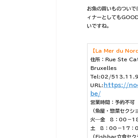
お魚の買いものついで
ィナーとしてもGOO
いですね。
【La Mer du No
住所
：Rue Ste Ca
Bruxelles
Tel:
02/513.11.
https://n
URL:
be/
営業時間：予約不可
（魚屋・惣菜セクシ
火―金　8：00－1
土　8：00－17：
（Fishbar立食セ