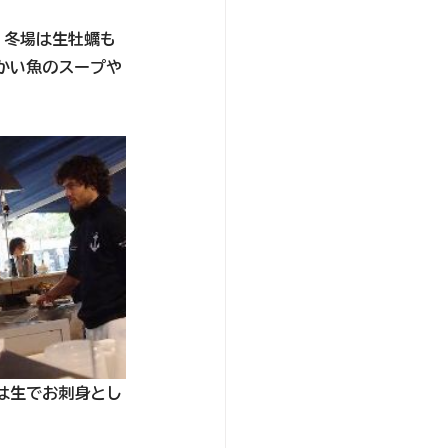
。冬場は生牡蠣も
かい魚のスープや
は生でお刺身とし