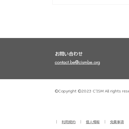
ムール貝レストラン：ル・プ
レ・サレ Le Pré Salé
お問い合わせ
contact.be@cismbe.org
©Copyright ©2023 C'ISM All ri
｜
利用規約
｜
個人情報
｜
免責事項