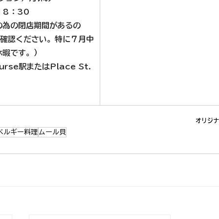
18：30
の為の閉店期間があるの
ご確認ください。特に７月中
休暇です。）
rse駅またはPlace St. 
オリジナ
ベルギー料理
ムール貝