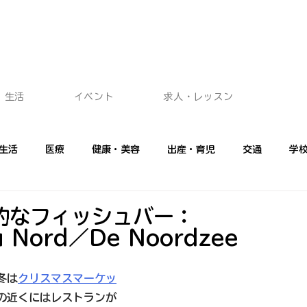
生活
イベント
求人・レッスン
生活
医療
健康・美容
出産・育児
交通
学
ショッピング
イベント
広告記事
プロに聞く
フ
的なフィッシュバー：
u Nord／De Noordzee
冬は
クリスマスマーケッ
の近くにはレストランが