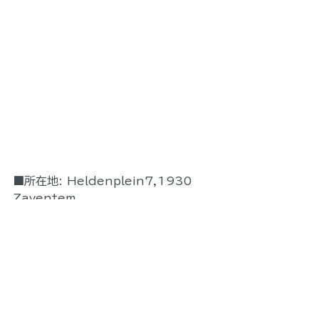
■所在地: Heldenplein7,1930 
Zaventem
■電話:+3224866383
■ウエブサイ
ト:
http://www.takumizaventem.
be