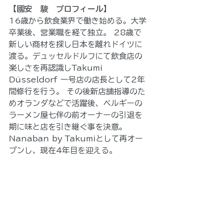
【國安　駿　プロフィール】
16歳から飲食業界で働き始める。大学
卒業後、営業職を経て独立。 28歳で
新しい商材を探し日本を離れドイツに
渡る。デュッセルドルフにて飲食店の
楽しさを再認識しTakumi 
Düsseldorf 一号店の店長として2年
間修行を行う。 その後新店舗指導のた
めオランダなどで活躍後、ベルギーの
ラーメン屋七伴の前オーナーの引退を
期に味と店を引き継ぐ事を決意。 
Nanaban by Takumiとして再オー
プンし、現在4年目を迎える。