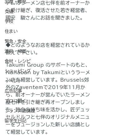
出産・育児
テムのラーメン店七伴を前オーナーか
ら受け継ぎ、復活させた若き経営者、
交通
國安　駿さんにお話を聞きました。
学校
住まい
緊急・安全
◆どのようなお店を経営されているか
渡航・帰国
教えて下さい。
食材・レシピ
Takumi Group のサポートのもと、
ショッピング
Nanaban by Takumiというラーメ
ン店を経営しています。Brussels郊
イベント
外のZaventemで2019年11月か
広告記事
ら、前オーナーが営んでいたラーメン
プロに聞く
屋七伴を引き継ぎ再オープンしまし
た。独自の持ち味を活かし、匠デュッ
フランス語講座
セルドルフと七伴のオリジナルメニュ
留学生日記
ーをフュージョンした新しい店舗とし
て経営しています。