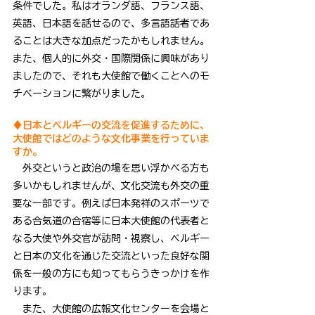
条件でした。私はオランダ語、フランス語、
英語、日本語を話せるので、多言語話者であ
ることは大きな加点だったかもしれません。
また、個人的に外交・国際関係に興味があり
ましたので、それも大使館で働くことへのモ
チベーションに繋がりました。
♦⽇本とベルギーの交流を促進するために、
⼤使館ではどのような⽂化事業を⾏っていま
すか。
　外交というと政治の場を思い浮かべる方も
多いかもしれませんが、文化交流も外交の重
要な一部です。例えば日本発祥のスポーツで
ある合気道の合宿等に日本大使館の代表者と
なる大使や外交官が訪問・視察し、ベルギー
と日本の文化を通じた交流といった良好な関
係を一般の方にも知ってもらうきっかけを作
ります。
　また、大使館の広報文化センターを会場と