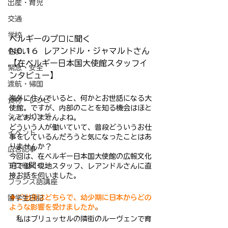
出産・育児
交通
学校
ベルギーのプロに聞く
N0.16  レアンドル・ジャマルトさん
住まい
【在ベルギー日本国大使館スタッフイ
緊急・安全
ンタビュー】
渡航・帰国
海外に住んでいると、何かとお世話になる大
食材・レシピ
使館。ですが、内部のことを知る機会はほと
ショッピング
んどありませんよね。
どういう人が働いていて、普段どういうお仕
イベント
事をしているんだろうと気になったことはあ
りませんか？
広告記事
今回は、在ベルギー日本国大使館の広報文化
プロに聞く
班で働く現地スタッフ、レアンドルさんに直
接お話を伺いました。
フランス語講座
♦ご出身はどちらで、幼少期に日本からどの
留学生日記
ような影響を受けましたか
。
　私はブリュッセルの隣街のルーヴェンで育