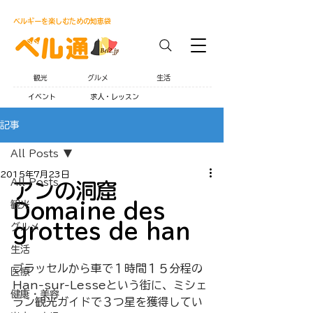
ベルギーを楽しむための知恵袋
観光
グルメ
生活
イベント
求人・レッスン
記事
All Posts
2015年7月23日
All Posts
アンの洞窟
観光
Domaine des 
grottes de han
グルメ
生活
ブラッセルから車で１時間１５分程の
医療
Han-sur-Lesseという街に、ミシェ
健康・美容
ラン観光ガイドで３つ星を獲得してい