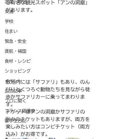
出産・育児
る有名な観光スポット「アンの洞窟」
があります。
交通
学校
住まい
緊急・安全
渡航・帰国
食材・レシピ
ショッピング
イベント
敷地内には「サファリ」もあり、のん
びりとくつろぐ動物たちを見ながら徒
広告記事
歩かサファリカーに乗ってまわりま
プロに聞く
す。
フランス語講座
チケットはアンの洞窟かサファリの
別々のチケットもありますが、両方を
留学生日記
楽しみたい方はコンビチケット（両方
込み）がお得です。