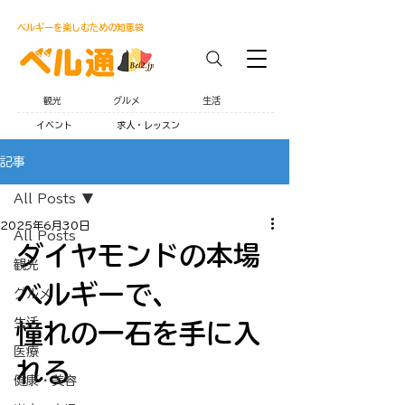
ベルギーを楽しむための知恵袋
観光
グルメ
生活
イベント
求人・レッスン
記事
All Posts
2025年6月30日
All Posts
ダイヤモンドの本場
観光
ベルギーで、
グルメ
生活
憧れの一石を手に入
医療
れる
健康・美容