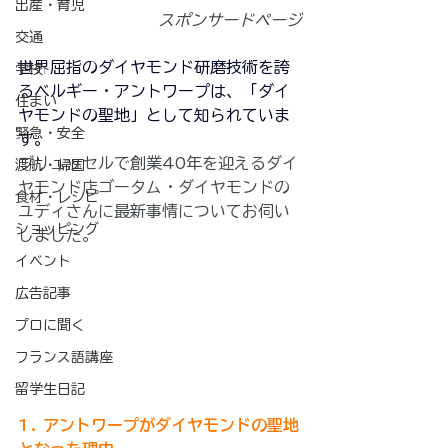
出産・育児
スポンサードページ
交通
世界屈指のダイヤモンド研磨技術を誇
学校
るベルギー・アントワープは、「ダイ
住まい
ヤモンドの聖地」として知られていま
緊急・安全
す。
ブリュッセルで創業40年を迎えるダイ
渡航・帰国
ヤモンド店ゴータム・ダイヤモンドの
食材・レシピ
ユディさんに最新事情についてお伺い
ショッピング
しました。
イベント
広告記事
プロに聞く
フランス語講座
留学生日記
1. アントワープがダイヤモンドの聖地