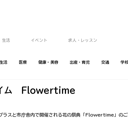
生活
イベント
求人・レッスン
生活
医療
健康・美容
出産・育児
交通
学
ショッピング
イベント
広告記事
プロに聞く
フ
ム　Flowertime
ラスと市庁舎内で開催される花の祭典「Flowertime」の