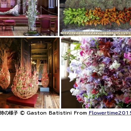
子 © Gaston Batistini From 
Flowertime201