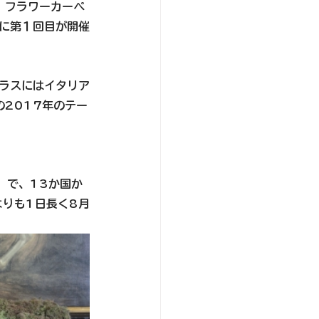
、フラワーカーペ
年に第１回目が開催
プラスにはイタリア
2017年のテー
界）」で、13か国か
よりも1日長く
8月