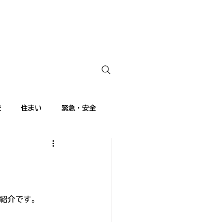
校
住まい
緊急・安全
ランス語講座
留学生日記
ご紹介です。