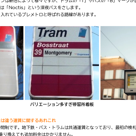
インは新旧によって様々ですが、トラムの「T」やバスの
「B」
マークが
は「Noctis」という深夜バスをさします。
り入れているプレメトロと呼ばれる路線があります。
バリエーション多すぎ停留所看板
とは違う運賃に関するあれこれ
時間制です。地下鉄・バス・トラムは共通運賃となっており、最初の検
乗り換えても追加料金はかかりません。