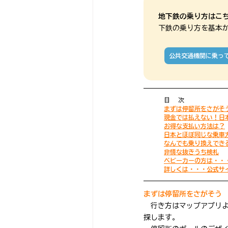
地下鉄の乗り方はこ
下鉄の乗り方を基本
公共交通機関に乗っ
目  次
まずは停留所をさがそ
現金では払えない！日
お得な支払い方法は？
日本とほぼ同じな乗車
なんでも乗り換えでき
非情な抜きうち検札
ベビーカーの方は・・
詳しくは・・・公式サ
まずは停留所をさがそう
　行き方はマップアプリ
探します。