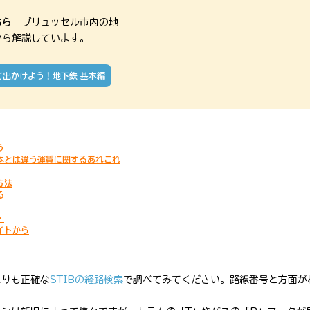
ちら
　ブリュッセル市内の地
から解説しています。
て出かけよう！地下鉄 基本編
う
本とは違う運賃に関するあれこれ
方法
る
・
イトから
よりも正確な
STIBの経路検索
で調べてみてください。路線番号と方面が