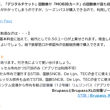
は、
「デジタルチケット」回数券
か
「
MOBIBカード」の回数券
が最も経
ロがかかってしまうのですが、シーズンパスが購入できるので、利用し
 Pass
も割高なのは・・・
】
基本料金に加えて、紙代として0.50ユーロが上乗せされます。現金し
とよいでしょう。
地下鉄駅窓口か停留所の自動販売機で購入できます。
ット
があります。行き先によって使い分けましょう。
ッセル市内かつSTIBのみ（アプリでは利用不可）
ル市内で運行するSTIB、国鉄SNCB、De Lijn、TECの全てに使え
ュッセル郊外も含めてSTIB、国鉄SNCB、De Lijn、TECの全てに使
ベンテム空港から市内を結ぶ
空港線（12号線）リムジンバス
（アプリで
BrupassとBrupassXLの対象
STIB｜
Brupass 
法