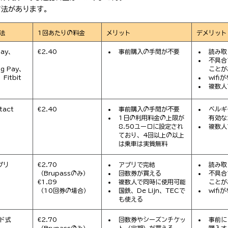
方法があります。
法
1回あたりの料金
メリット
デメリット
Pay、
€2.40
事前購入の手間が不要
読み取
、
不具合
g Pay、
ことが
Fitbit 
wif
複数人
tact
€2.40　
事前購入の手間が不要
ベルギ
1日の利用料金の上限が
有効な
8.50ユーロに設定され
複数人
ており、4回以上の以上
は乗車は実質無料
プリ
€2.70
アプリで完結
読み取
（Brupassのみ）
回数券が買える
不具合
€1.89
複数人で同時に使用可能
ことが
（10回券の場合）
国鉄、De Lijn、TECで
wif
も使える
ド式
€2.70
回数券やシーズンチケッ
事前に
ド
（Brupassのみ）
ト（定期）が買える
購入す