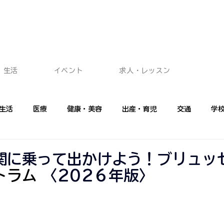
生活
イベント
求人・レッスン
生活
医療
健康・美容
出産・育児
交通
学
ショッピング
イベント
広告記事
プロに聞く
フ
関に乗って出かけよう！ブリュッ
トラム 
〈
202６年版〉