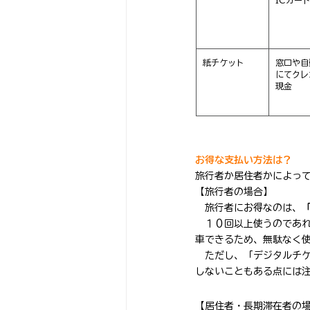
紙チケット
窓口や自
にてクレ
現金
お得な支払い方法は？
旅行者か居住者かによっ
【旅行者の場合】
　旅行者にお得なのは、
　１０回以上使うのであ
車
できるため、無駄なく
　ただし、「デジタルチ
しないこともある点には
【居住者・長期滞在者の