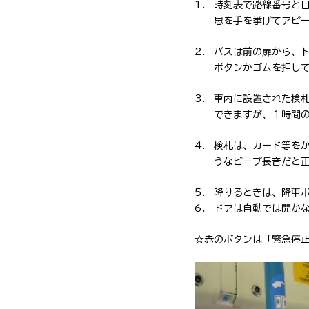
時刻表で路線番号と
思を手を挙げてアピ
バスは前の扉から、
ボタンかゴムを押し
車内に設置された検
できますが、１時間
検札は、カード等を
うなビープ長音だと
降りるときは、降車
ドアは自動では開か
☆赤のボタンは「緊急停