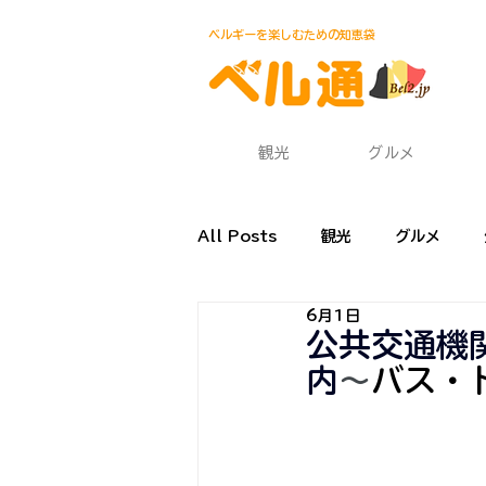
ベルギーを楽しむための知恵袋
観光
グルメ
All Posts
観光
グルメ
6月1日
渡航・帰国
食材・レシピ
公共交通機
内
〜
バス・