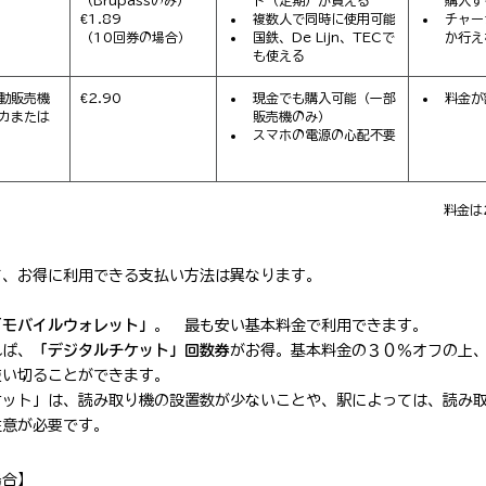
€1.89
複数人で同時に使用可能
チャー
（10回券の場合）
国鉄、De Lijn、TECで
か行え
も使える
動販売機
€2.90
現金でも購入可能（一部
料金が
カまたは
販売機のみ）
スマホの電源の心配不要
料金は
て、お得に利用できる支払い方法は異なります。
「モバイルウォレット」
。　最も安い基本料金で利用できます。
れば、
「デジタルチケット」回数券
がお得。基本料金の３０％オフの上
使い切ることができます。
ケット」は、読み取り機の設置数が少ないことや、駅によっては、読み
注意が必要です。
場合】