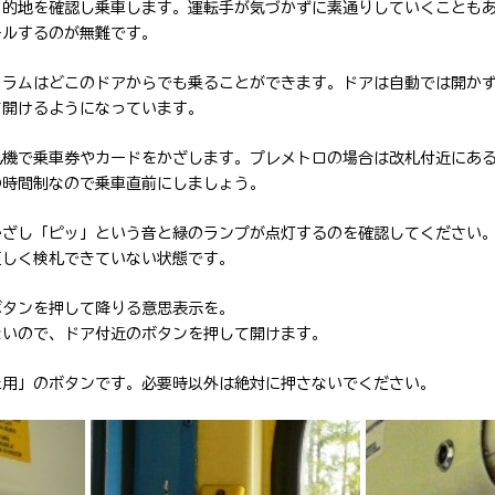
目的地を確認し乗車します。運転手が気づかずに素通りしていくことも
ールするのが無難です。
トラムはどこのドアからでも乗ることができます。ドアは自動では開か
て開けるようになっています。
札機で乗車券やカードをかざします。プレメトロの場合は改札付近にあ
の時間制なので乗車直前にしましょう。
かざし「ピッ」という音と緑のランプが点灯するのを確認してください
正しく検札できていない状態です。
ボタンを押して降りる意思表示を。
ないので、ドア付近のボタンを押して開けます。
止用」のボタンです。必要時以外は絶対に押さないでください。