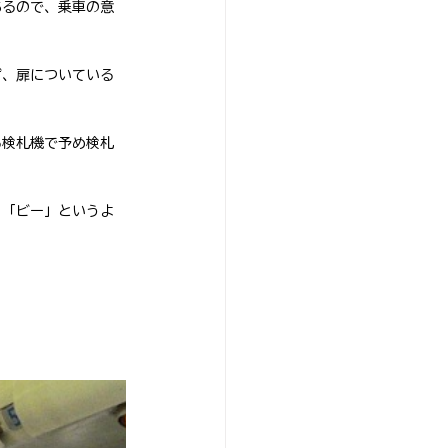
あるので、乗車の意
ず、扉についている
る検札機で予め検札
。「ビー」というよ