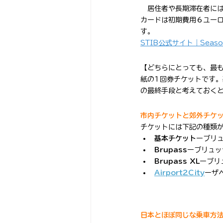
　居住者や長期滞在者に
カードは初期費用６ユー
す。
STIB公式サイト｜Season
【
どちらにとっても、最
紙の1回券チケットです。
の最終手段と考えておく
市内チケットと郊外チケ
チケットには下記の種類
基本チケット
ーブリュ
Brupass
ーブリュッセ
Brupass XL
ーブリ
Airport2City
ーザ
日本とほぼ同じな乗車方