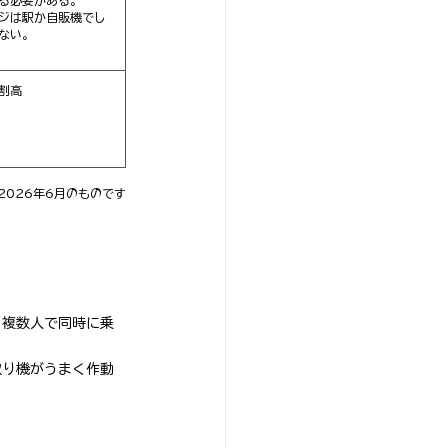
ジは駅か自販機でし
ない。
割高
2026年6月のものです
、複数人で同時に乗
取り機がうまく作動