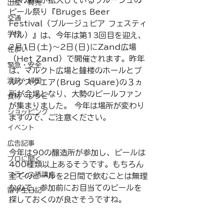
出産・育児
ビール祭り『Bruges Beer 
交通
Festival（ブルージュビア フェスティ
学校
バル）』は、今年は第13回目を迎え、
2月1日(土)～2日(日)にZand広場
住まい
（Het Zand）で開催されます。昨年
緊急・安全
は、マルクト広場と鐘楼のホールとブ
渡航・帰国
ルグスクエア(Brug Square)の３ヵ
所が会場となり、大勢のビールファン
食材・レシピ
が集まりました。 今年は場所が変わり
ショッピング
ますので、ご注意ください。
イベント
広告記事
今年は90の醸造所が参加し、ビールは
プロに聞く
400種類以上あるそうです。もちろん
フランス語講座
全てのビールを2日間で飲むことは無理
なので、参加前にお目当てのビールを
留学生日記
探しておくのが良さそうですね。