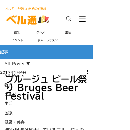
ベルギーを楽しむための知恵袋
観光
グルメ
生活
イベント
求人・レッスン
記事
All Posts
2017年1月4日
All Posts
ブルージュ ビール祭
観光
り Bruges Beer 
Festival
グルメ
生活
医療
健康・美容
年々規模が拡大しているブルージュの