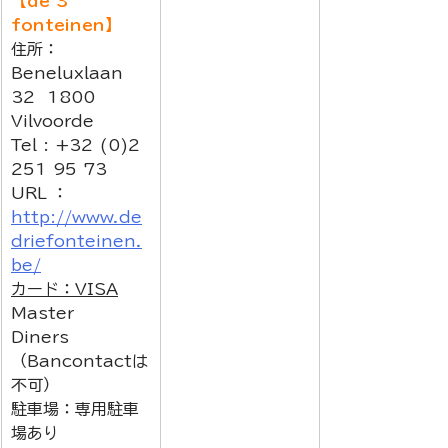
【de 3 
fonteinen】
住所： 
Beneluxlaan 
32  1800 
Vilvoorde
Tel : +32 (0)2 
251 95 73
URL ： 
http://www.de
driefonteinen.
be/
カード：VISA
Master 
Diners　
（Bancontactは
不可）
駐車場：専用駐車
場あり