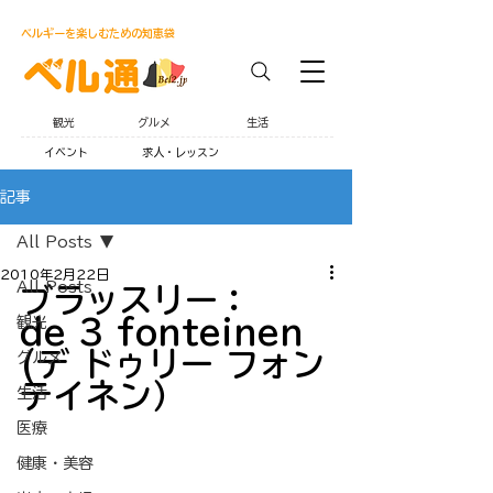
ベルギーを楽しむための知恵袋
観光
グルメ
生活
イベント
求人・レッスン
記事
All Posts
2010年2月22日
All Posts
ブラッスリー：
観光
de 3 fonteinen 
(デ ドゥリー フォン
グルメ
テイネン）
生活
医療
健康・美容