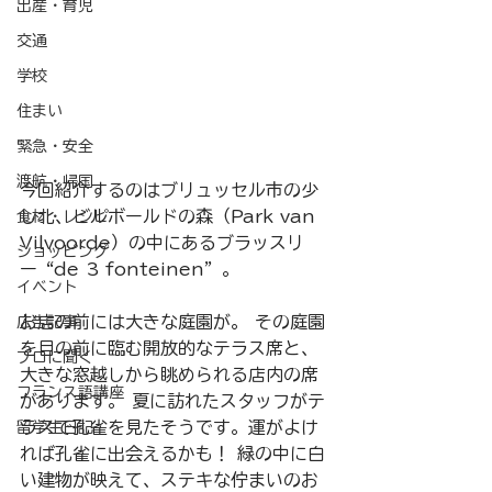
出産・育児
交通
学校
住まい
緊急・安全
渡航・帰国
今回紹介するのはブリュッセル市の少
し北、ビルボールドの森（Park van 
食材・レシピ
Vilvoorde）の中にあるブラッスリ
ショッピング
ー“de 3 fonteinen”。
イベント
お店の前には大きな庭園が。 その庭園
広告記事
を目の前に臨む開放的なテラス席と、
プロに聞く
大きな窓越しから眺められる店内の席
フランス語講座
があります。 夏に訪れたスタッフがテ
ラスで孔雀を見たそうです。運がよけ
留学生日記
れば孔雀に出会えるかも！ 緑の中に白
い建物が映えて、ステキな佇まいのお