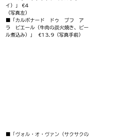
イ）」 €4　
（写真左）
■「カルボナード　ドゥ　ブフ　ア　
ラ　ビエール（牛肉の炭火焼き、ビー
ル煮込み）」  €13.9（写真手前）
■
「ヴォル・オ・ヴァン（サクサクの