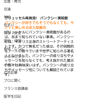
出産・育児
交通
学校
ブリュッセル再発見!　バンクシー美術館
バンクシーが好きでもそうでもなくても、サ
住まい
クッと楽しめる没入型展示
ブリュッセルにバンクシー美術館があるの
緊急・安全
は、あまり知られていない事実。バンクシー
渡航・帰国
とは、イギリス出身のストリートアーティス
トです。かつて無名だった彼は、その挑戦的
食材・レシピ
なアートの数々でいまや世界に知られる著名
人となりました。バンクシーの成り立ちやメ
ショッピング
ッセージを知らなくても、考え抜かれた展示
イベント
の数々は興味深いはず。バンクシーの成り立
ちやメッセージ性についても解説されていま
広告記事
す。
プロに聞く
フランス語講座
留学生日記