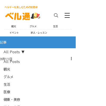
ベルギーを楽しむための知恵袋
観光
グルメ
生活
イベント
求人・レッスン
記事
All Posts
3月11日
All Posts
観光
グルメ
生活
医療
健康・美容