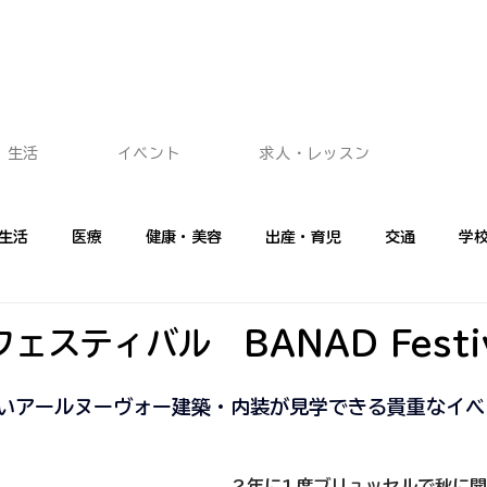
生活
イベント
求人・レッスン
生活
医療
健康・美容
出産・育児
交通
学
ショッピング
イベント
広告記事
プロに聞く
フ
ェスティバル　BANAD Festiv
いアールヌーヴォー建築・内装が見学できる貴重なイベ
2年に1度ブリュッセルで秋に