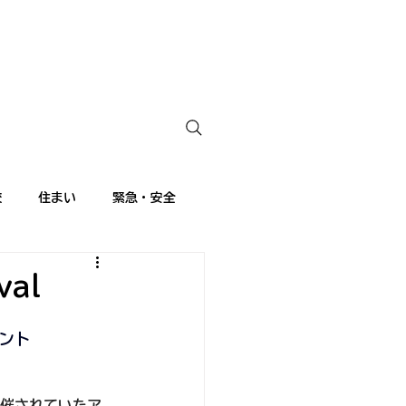
校
住まい
緊急・安全
ランス語講座
留学生日記
al
ント
開催されていたア