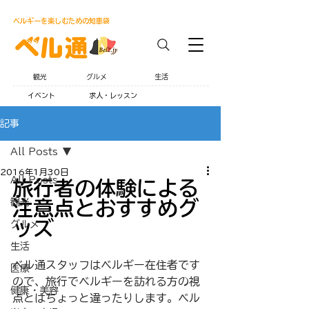
ベルギーを楽しむための知恵袋
観光
グルメ
生活
イベント
求人・レッスン
記事
All Posts
2016年1月30日
All Posts
旅行者の体験による
観光
注意点とおすすめグ
ッズ
グルメ
生活
ベル通スタッフはベルギー在住者です
医療
ので、旅行でベルギーを訪れる方の視
健康・美容
点とはちょっと違ったりします。ベル