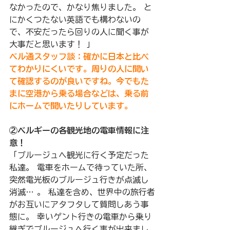
なかったので、かなり焦りました。 と
にかくつたない英語でも構わないの
で、不安だったら回りの人に聞く事が
大事だと思います！ 」
ベル通スタッフ談：確かに日本と比べ
てわかりにくいです。周りの人に聞い
て確認するのが良いですね。今でもた
まに空港から乗る場合などは、乗る前
にホームで聞いたりしています。 
②ベルギーの各観光地の電車情報に注
意！
「ブルージュへ観光に行く予定だった
私達。 電車をホームで待っていた所、
突然電光板のブルージュ行きが点滅し
消滅… 。 私達を含め、世界中の旅行者
がお互いにアタフタして質問しあう事
態に。 幸いゲント行きの電車から乗り
継ぎでブルージュへ行く事が出来まし