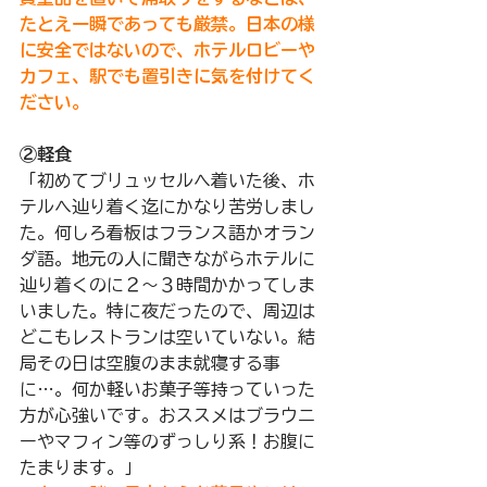
たとえ一瞬であっても厳禁。
日本の様
に安全ではないので、ホテルロビーや
カフェ、駅でも置引きに気を付けてく
ださい。
②軽食 
「初めてブリュッセルへ着いた後、ホ
テルへ辿り着く迄にかなり苦労しまし
た。何しろ看板はフランス語かオラン
ダ語。地元の人に聞きながらホテルに
辿り着くのに２～３時間かかってしま
いました。特に夜だったので、周辺は
どこもレストランは空いていない。結
局その日は空腹のまま就寝する事
に…。何か軽いお菓子等持っていった
方が心強いです。おススメはブラウニ
ーやマフィン等のずっしり系！お腹に
たまります。」