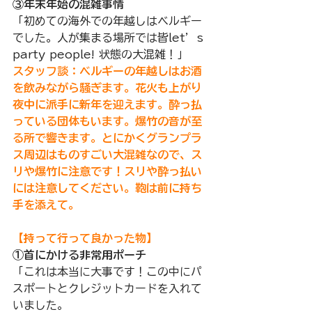
③年末年始の混雑事情
「初めての海外での年越しはベルギー
でした。人が集まる場所では皆let’s 
party people! 状態の大混雑！」
スタッフ談：ベルギーの年越しはお酒
を飲みながら騒ぎます。花火も上がり
夜中に派手に新年を迎えます。
酔っ払
っている団体もいます。爆竹の音が至
る所で響きます。とにかくグランプラ
ス周辺はものすごい大混雑なので、ス
リや爆竹に注意です！
スリや酔っ払い
には注意してください。
鞄は前に持ち
手を添えて。
【持って行って良かった物】
①首にかける非常用ポーチ 
「これは本当に大事です！この中にパ
スポートとクレジットカードを入れて
いました。