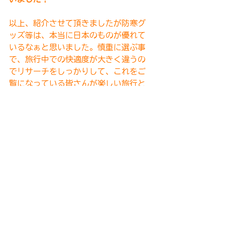
以上、紹介させて頂きましたが防寒グ
ッズ等は、本当に日本のものが優れて
いるなぁと思いました。慎重に選ぶ事
で、旅行中での快適度が大きく違うの
でリサーチをしっかりして、これをご
覧になっている皆さんが楽しい旅行と
なるようお祈りしております！
観光
お出かけ前にチェック!
注意点
観光
緊急・安全
渡航・帰国
すべて表示
最新記事