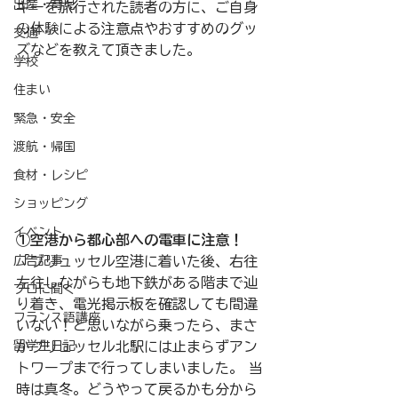
出産・育児
ギーを旅行された読者の方に、ご自身
の体験による注意点やおすすめのグッ
交通
ズなどを教えて頂きました。 
学校
住まい
緊急・安全
渡航・帰国
食材・レシピ
ショッピング
イベント
①空港から都心部への電車に注意！
広告記事
「ブリュッセル空港に着いた後、右往
左往しながらも地下鉄がある階まで辿
プロに聞く
り着き、電光掲示板を確認しても間違
フランス語講座
いない！と思いながら乗ったら、まさ
留学生日記
かブリュッセル北駅には止まらずアン
トワープまで行ってしまいました。 当
時は真冬。どうやって戻るかも分から