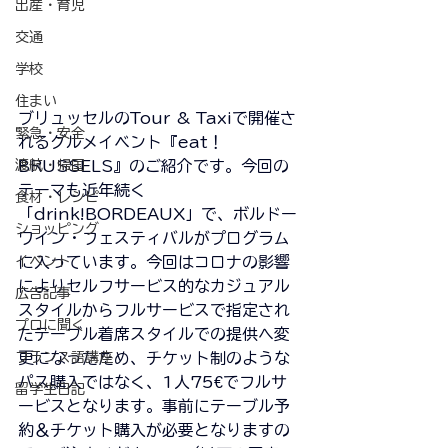
出産・育児
交通
学校
住まい
ブリュッセルのTour & Taxiで開催さ
緊急・安全
れるグルメイベント『eat！
BRUSSELS』のご紹介です。今回の
渡航・帰国
テーマも近年続く
食材・レシピ
「drink!BORDEAUX」で、ボルドー
ショッピング
ワイン・フェスティバルがプログラム
に入っています。今回はコロナの影響
イベント
によりセルフサービス的なカジュアル
広告記事
スタイルからフルサービスで指定され
プロに聞く
たテーブル着席スタイルでの提供へ変
更になったため、チケット制のような
フランス語講座
パス購入ではなく、1人75€でフルサ
留学生日記
ービスとなります。事前にテーブル予
約＆チケット購入が必要となりますの