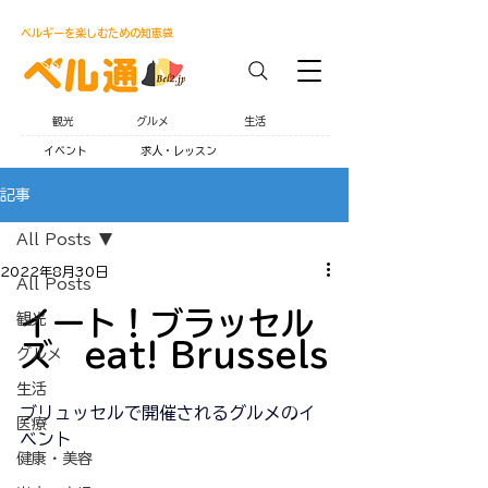
ベルギーを楽しむための知恵袋
観光
グルメ
生活
イベント
求人・レッスン
記事
All Posts
2022年8月30日
All Posts
イート！ブラッセル
観光
ズ　eat! Brussels
グルメ
生活
ブリュッセルで開催されるグルメのイ
医療
ベント
健康・美容