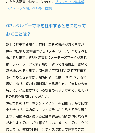
こちらの記事で特集しています。
ブリュッセル基本編
、
バス・トラム編
、
ベルギー国鉄
02. ベルギーで車を駐車するときに知って
おくことは？
路上に駐車する場合、有料・無料の場所がありますが、
無料の駐車可能の場所でも「ブルーゾーン」と呼ばれる
所があります。青いPの看板にメーターのマークがあれ
ば、ブルーゾーンです。場所によっては道路上に書いて
ある場合もあります。何も書いてなければ2時間駐車す
ることができますが、場所によっては「30min.」など
書いてあり、短い時間制限がある場合も。「何時から何
時まで」と記載されている場合もありますので、近くの
Pの看板を確認してください。
右の写真の「パーキングディスク」を到着した時間に数
字を合わせ、車内のフロントガラスから見える所に置き
ます。制限時間を過ぎると駐車違反の切符が切られる事
がありますので、ご注意ください。メーターのマークが
あっても、夜間や日曜日はディスク無しで駐車できま