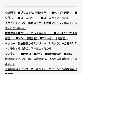
交通機関：■ブリュッセル国際空港 ■ベルギー国鉄 ■
タリス ■ユーロスター ■ユーロライン（バス）
チケット：ベルギー国鉄のチケットがオンラインで購入できま
す。こちらから。
市内交通：■ブリュッセル【路面図】 ■アントワープ【路
面図】 ■ゲント【路面図】 ■ブルージュ【路面図】
タクシー：政府機関からのブリュッセルのタクシー会社のリス
ト。予約する場合のリストはこちらから。
レンタカー：■Hertz ■Avis ■Europcar ■Sixt
渋滞状況：ベルギー国内の渋滞状況。（赤色の道は渋滞してい
ます。）
有料駐車場：インターパーキング。 ロケーションの検索が出
来ます。