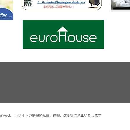
ghts reserved． 当サイトの情報の転載、複製、改変等は禁止いたします