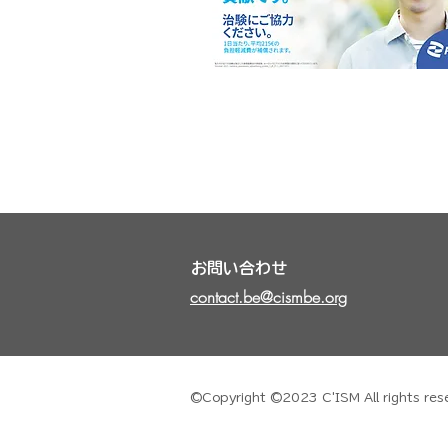
お問い合わせ
contact.be@cismbe.org
©Copyright ©2023 C'ISM All ri