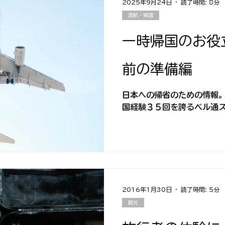
2025年9月24日
読了時間: 8分
渡航・帰国
一時帰国のお役
前の準備編
日本への帰省のための情報
国経験３５回を誇るベル通
2016年1月30日
読了時間: 5分
観光