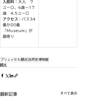
入館料
：大人　７
ユーロ、6歳～17
歳　4.5ユーロ 
アクセス
：バス34
番か80番
「Museum」が
最寄り
ブリュッセル
観光
自然史博物館
観光
すべて表示
最新記事