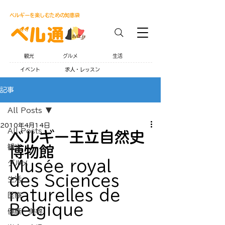
ベルギーを楽しむための知恵袋
観光
グルメ
生活
イベント
求人・レッスン
記事
All Posts
2010年4月14日
All Posts
ベルギー王立自然史
観光
博物館
Musée
 royal 
グルメ
des Sciences 
生活
naturelles de 
医療
Belgique
健康・美容